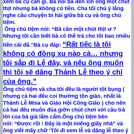
xem bà cụ cần gì. Bà nói bà đến xin ông một chút
thịt nhưng bà không có tiền. Cha tôi chú ý lắng
nghe câu chuyện bi hài giữa bà cụ và ông chủ
tiệm.
Ông chủ tiệm nói: “Bà cần một chút thịt ư ?
Nhưng tôi cần biết bà có thể trả cho tôi bao nhiêu
“Rất tiếc là tôi
tiền cái đã."
Bà cụ đáp:
không có đồng xu nào cả… nhưng
tôi sắp đi Lễ đây, và nếu ông muốn
thì tôi sẽ dâng Thánh Lễ theo ý chỉ
của ông.”
Ông chủ tiệm và cha tôi đều là người tốt bụng (
nhưng cả hai đều coi thường tôn giáo, nhất là
Thánh Lễ Misa và Giáo Hội Công Giáo ) cho nên
cả hai đều muốn đùa giỡn chút chơi với câu trả
lời của bà già lẩm cẩm.
Ông chủ tiệm bèn
nói:
“Được rồi ! Đây là một miếng giấy nhá” và
ông viết mấy chữ ‘Tôi đi xem lễ và dâng lễ theo ý