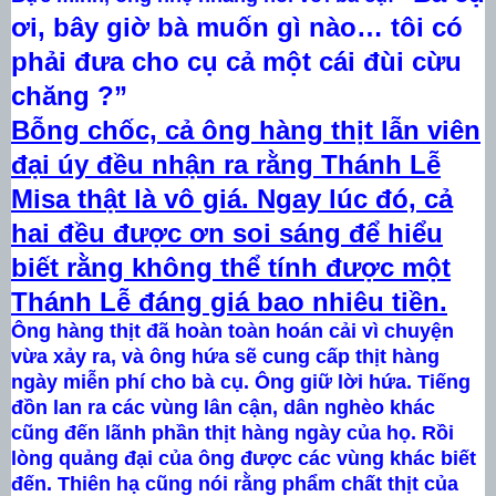
ơi, bây giờ bà muốn gì nào… tôi có
phải đưa cho cụ cả một cái đùi cừu
chăng ?”
Bỗng chốc, cả ông hàng thịt lẫn viên
đại úy đều nhận ra rằng Thánh Lễ
Misa thật là vô giá. Ngay lúc đó, cả
hai đều được ơn soi sáng để hiểu
biết rằng không thể tính được một
Thánh Lễ đáng giá bao nhiêu tiền.
Ông hàng thịt đã hoàn toàn hoán cải vì chuyện
vừa xảy ra, và ông hứa sẽ cung cấp thịt hàng
ngày miễn phí cho bà cụ. Ông giữ lời hứa. Tiếng
đồn lan ra các vùng lân cận, dân nghèo khác
cũng đến lãnh phần thịt hàng ngày của họ. Rồi
lòng quảng đại của ông được các vùng khác biết
đến. Thiên hạ cũng nói rằng phẩm chất thịt của