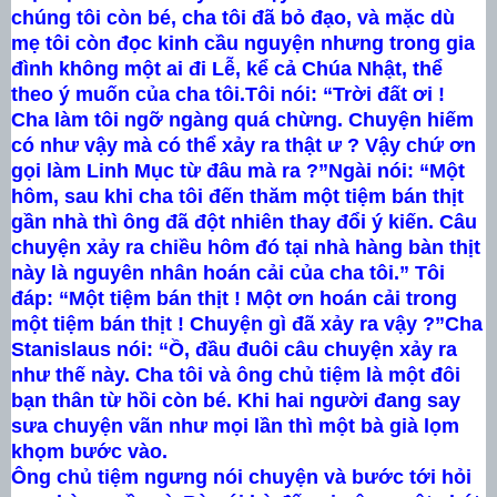
chúng tôi còn bé, cha tôi đã bỏ đạo, và mặc dù
mẹ tôi còn đọc kinh cầu nguyện nhưng trong gia
đình không một ai đi Lễ, kể cả Chúa Nhật, thể
theo ý muốn của cha tôi.
Tôi nói: “Trời đất ơi !
Cha làm tôi ngỡ ngàng quá chừng. Chuyện hiếm
có như vậy mà có thể xảy ra thật ư ? Vậy chứ ơn
gọi làm Linh Mục từ đâu mà ra ?”
Ngài nói: “Một
hôm, sau khi cha tôi đến thăm một tiệm bán thịt
gần nhà thì ông đã đột nhiên thay đổi ý kiến. Câu
chuyện xảy ra chiều hôm đó tại nhà hàng bàn thịt
này là nguyên nhân hoán cải của cha tôi.” Tôi
đáp: “Một tiệm bán thịt ! Một ơn hoán cải trong
một tiệm bán thịt ! Chuyện gì đã xảy ra vậy ?”
Cha
Stanislaus nói: “Ồ, đầu đuôi câu chuyện xảy ra
như thế này. Cha tôi và ông chủ tiệm là một đôi
bạn thân từ hồi còn bé. Khi hai người đang say
sưa chuyện vãn như mọi lần thì một bà già lọm
khọm bước vào.
Ông chủ tiệm ngưng nói chuyện và bước tới hỏi