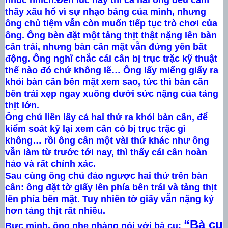
thấy xấu hổ vì sự nhạo báng của mình, nhưng
ông chủ tiệm vẫn còn muốn tiếp tục trò chơi của
ông. Ông bèn đặt một tảng thịt thật nặng lên bàn
cân trái, nhưng bàn cân mặt vẫn đứng yên bất
động. Ông nghĩ chắc cái cân bị trục trặc kỹ thuật
thế nào đó chứ không lẽ… Ông lấy miếng giấy ra
khỏi bàn cân bên mặt xem sao, tức thì bàn cân
bên trái xẹp ngay xuống dưới sức nặng của tảng
thịt lớn.
Ông chủ liền lấy cả hai thứ ra khỏi bàn cân, để
kiểm soát kỹ lại xem cân có bị trục trặc gì
không… rồi ông cân một vài thứ khác như ông
vẫn làm từ trước tới nay, thì thấy cái cân hoàn
hảo và rất chính xác.
Sau cùng ông chủ đảo ngược hai thứ trên bàn
cân: ông đặt tờ giấy lên phía bên trái và tảng thịt
lên phía bên mặt. Tuy nhiên tờ giấy vẫn nặng ký
hơn tảng thịt rất nhiều.
“Bà cụ
Bực mình, ông nhẹ nhàng nói với bà cụ: