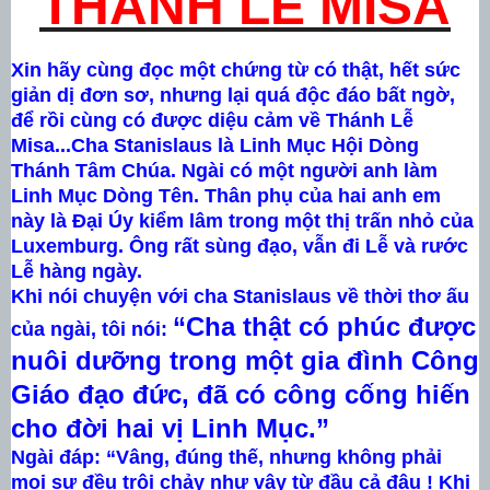
THÁNH LỄ MISA
Xin hãy cùng đọc một chứng từ có thật, hết sức
giản dị đơn sơ, nhưng lại quá độc đáo bất ngờ,
để rồi cùng có được diệu cảm về Thánh Lễ
Misa...
Cha Stanislaus là Linh Mục Hội Dòng
Thánh Tâm Chúa. Ngài có một người anh làm
Linh Mục Dòng Tên. Thân phụ của hai anh em
này là Đại Úy kiểm lâm trong một thị trấn nhỏ của
Luxemburg. Ông rất sùng đạo, vẫn đi Lễ và rước
Lễ hàng ngày.
Khi nói chuyện với cha Stanislaus về thời thơ ấu
“Cha thật có phúc được
của ngài, tôi nói:
nuôi dưỡng trong một gia đình Công
Giáo đạo đức, đã có công cống hiến
cho đời hai vị Linh Mục.”
Ngài đáp: “Vâng, đúng thế, nhưng không phải
mọi sự đều trôi chảy như vậy từ đầu cả đâu ! Khi