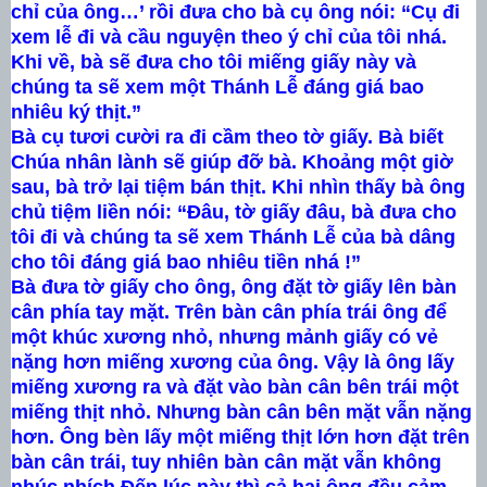
chỉ của ông…’ rồi đưa cho bà cụ ông nói: “Cụ đi
xem lễ đi và cầu nguyện theo ý chỉ của tôi nhá.
Khi về, bà sẽ đưa cho tôi miếng giấy này và
chúng ta sẽ xem một Thánh Lễ đáng giá bao
nhiêu ký thịt.”
Bà cụ tươi cười ra đi cầm theo tờ giấy. Bà biết
Chúa nhân lành sẽ giúp đỡ bà. Khoảng một giờ
sau, bà trở lại tiệm bán thịt. Khi nhìn thấy bà ông
chủ tiệm liền nói:
“Đâu, tờ giấy đâu, bà đưa cho
tôi đi và chúng ta sẽ xem Thánh Lễ của bà dâng
cho tôi đáng giá bao nhiêu tiền nhá !”
Bà đưa tờ giấy cho ông, ông đặt tờ giấy lên bàn
cân phía tay mặt. Trên bàn cân phía trái ông để
một khúc xương nhỏ, nhưng mảnh giấy có vẻ
nặng hơn miếng xương của ông. Vậy là ông lấy
miếng xương ra và đặt vào bàn cân bên trái một
miếng thịt nhỏ. Nhưng bàn cân bên mặt vẫn nặng
hơn. Ông bèn lấy một miếng thịt lớn hơn đặt trên
bàn cân trái, tuy nhiên bàn cân mặt vẫn không
nhúc nhích.
Đến lúc này thì cả hai ông đều cảm