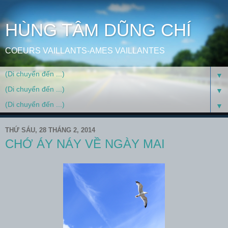
HÙNG TÂM DŨNG CHÍ
COEURS VAILLANTS-AMES VAILLANTES
▼
▼
▼
THỨ SÁU, 28 THÁNG 2, 2014
CHỚ ÁY NÁY VỀ NGÀY MAI