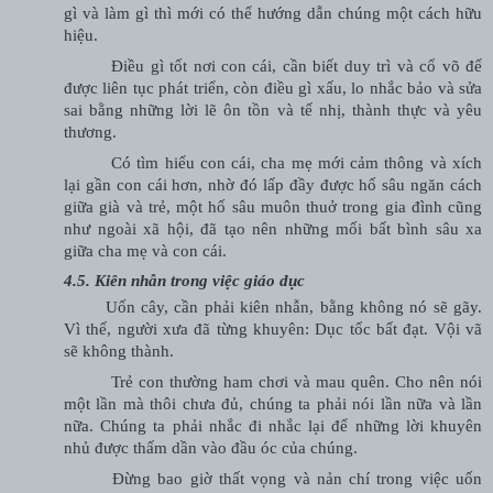
gì và làm gì thì mới có thể hướng dẫn chúng một cách hữu
hiệu.
Điều gì tốt nơi con cái, cần biết duy trì và cổ võ để
được liên tục phát triển, còn điều gì xấu, lo nhắc bảo và sửa
sai bằng những lời lẽ ôn tồn và tế nhị, thành thực và yêu
thương.
Có tìm hiểu con cái, cha mẹ mới cảm thông và xích
lại gần con cái hơn, nhờ đó lấp đầy được hố sâu ngăn cách
giữa già và trẻ, một hố sâu muôn thuở trong gia đình cũng
như ngoài xã hội, đã tạo nên những mối bất bình sâu xa
giữa cha mẹ và con cái.
4.5. Kiên nhẫn trong việc giáo dục
Uốn cây, cần phải kiên nhẫn, bằng không nó sẽ gãy.
Vì thế, người xưa đã từng khuyên: Dục tốc bất đạt. Vội vã
sẽ không thành.
Trẻ con thường ham chơi và mau quên. Cho nên nói
một lần mà thôi chưa đủ, chúng ta phải nói lần nữa và lần
nữa. Chúng ta phải nhắc đi nhắc lại để những lời khuyên
nhủ được thấm dần vào đầu óc của chúng.
Đừng bao giờ thất vọng và nản chí trong việc uốn