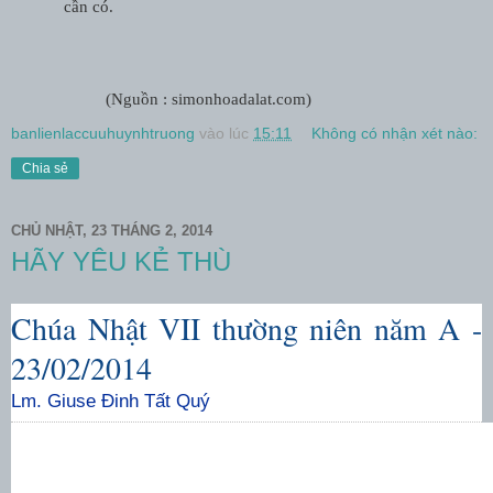
cần có.
(Nguồn : simonhoadalat.com)
banlienlaccuuhuynhtruong
vào lúc
15:11
Không có nhận xét nào:
Chia sẻ
CHỦ NHẬT, 23 THÁNG 2, 2014
HÃY YÊU KẺ THÙ
Chúa Nhật VII thường niên năm A -
23/02/2014
Lm. Giuse Đinh Tất Quý