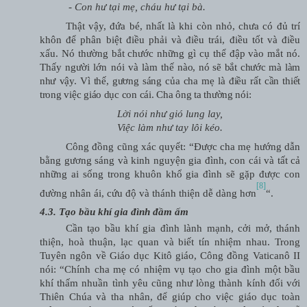
- Con hư tại mẹ, cháu hư tại bà.
Thật vậy, đứa bé, nhất là khi còn nhỏ, chưa có đủ trí
khôn để phân biệt điều phải và điều trái, điều tốt và điều
xấu. Nó thường bắt chước những gì cụ thể đập vào mắt nó.
Thấy người lớn nói và làm thế
nào, nó sẽ bắt chước mà làm
như vậy. Vì thế, gương sáng của cha mẹ là điều rất cần thiết
trong việc giáo dục con cái. Cha ông ta thường nói:
Lời nói như gió lung lay,
Việc làm như tay lôi kéo.
Công đồng cũng xác quyết: “Được cha mẹ hướng dẫn
bằng gương sáng và kinh nguyện gia đình, con cái và tất cả
những ai sống trong khuôn khổ gia đình sẽ gặp được con
[8]
đường nhân ái, cứu độ và thánh thiện dễ dàng hơn
“.
4.3. Tạo bầu khí gia đình đầm ấm
Cần tạo bầu khí gia đình lành mạnh, cởi mở, thánh
thiện, hoà thuận, lạc quan và biết tín nhiệm nhau. Trong
Tuyên ngôn về Giáo dục Kitô giáo, Công đồng Vaticanô II
nói: “Chính cha mẹ có nhiệm vụ tạo cho gia đình một bầu
khí thấm nhuần tình yêu cũng như lòng thành kính đối với
Thiên Chúa và tha nhân, để giúp cho việc giáo dục toàn