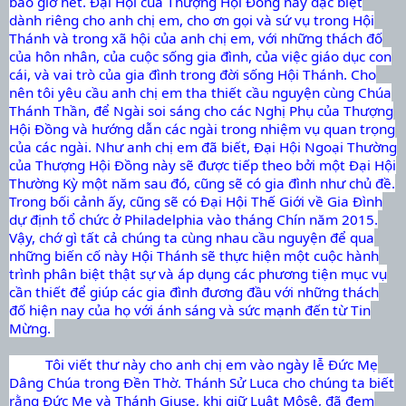
bao giờ hết. Đại Hội của Thượng Hội Đồng này đặc biệt
dành riêng cho anh chị em, cho ơn gọi và sứ vụ trong Hội
Thánh và trong xã hội của anh chị em, với những thách đố
của hôn nhân, của cuộc sống gia đình, của việc giáo dục con
cái, và vai trò của gia đình trong đời sống Hội Thánh. Cho
nên tôi yêu cầu anh chị em tha thiết cầu nguyện cùng Chúa
Thánh Thần, để Ngài soi sáng cho các Nghị Phụ của Thượng
Hội Đồng và hướng dẫn các ngài trong nhiệm vụ quan trọng
của các ngài. Như anh chị em đã biết, Đại Hội Ngoại Thường
của Thượng Hội Đồng này sẽ được tiếp theo bởi một Đại Hội
Thường Kỳ một năm sau đó, cũng sẽ có gia đình như chủ đề.
Trong bối cảnh ấy, cũng sẽ có Đại Hội Thế Giới về Gia Đình
dự định tổ chức ở Philadelphia vào tháng Chín năm 2015.
Vậy, chớ gì tất cả chúng ta cùng nhau cầu nguyện để qua
những biến cố này Hội Thánh sẽ thực hiện một cuộc hành
trình phân biệt thật sự và áp dụng các phương tiện mục vụ
cần thiết để giúp các gia đình đương đầu với những thách
đố hiện nay của họ với ánh sáng và sức mạnh đến từ Tin
Mừng.
Tôi viết thư này cho anh chị em vào ngày lễ Đức Mẹ
Dâng Chúa trong Đền Thờ. Thánh Sử Luca cho chúng ta biết
rằng Đức Mẹ và Thánh Giuse, khi giữ Luật Môsê, đã đem