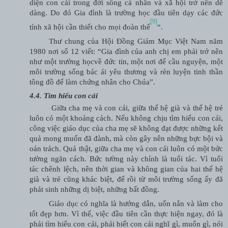
diện con cái trong đời sống cá nhân và xã hội trở nên dễ
dàng. Do đó Gia đình là trường học đầu tiên dạy các đức
[9]
tính xã hội cần thiết cho mọi đoàn thể
“.
Thư chung của Hội Đồng Giám Mục Việt Nam năm
1980 nơi số
12 viết: “Gia đình của anh chị em phải trở nên
như một trường học
về
đức tin, một nơi để cầu nguyện, một
môi trường sống bác ái yêu
thương và rèn luyện tinh thần
tông đồ để làm chứng nhân cho Chúa”.
4.4. Tìm hiểu con cái
Giữa cha mẹ và con cái, giữa thế hệ già và thế hệ trẻ
luôn có một khoảng cách. Nếu không chịu tìm hiểu con cái,
công việc giáo dục của cha mẹ sẽ không đạt được những kết
quả mong muốn đã đành, mà còn gây nên những bực bội và
oán trách. Quả thật, giữa cha mẹ và con cái luôn có một bức
tường ngăn cách. Bức tường này chính là tuổi tác. Vì tuổi
tác chênh lệch, nên thời gian và không gian của hai thế hệ
già và trẻ cũng khác biệt, để rồi từ môi trường sống ấy đã
phát sinh những dị biệt, những bất đồng.
Giáo dục có nghĩa là hướng dẫn, uốn nắn và làm cho
tốt đẹp hơn. Vì thế, việc đầu tiên cần thực hiện ngay, đó là
phải tìm hiểu con cái, phải biết con cái nghĩ gì, muốn gì, nói