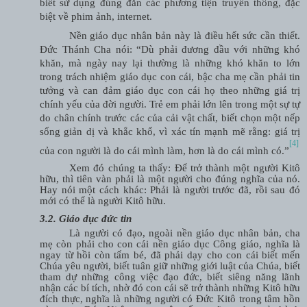
biết sử dụng đúng đắn các phương tiện truyền thông, đặc
biệt về phim ảnh, internet.
Nền giáo dục nhân bản này là điều hết sức cần thiết.
Đức Thánh Cha nói: “Dù phải đương đầu với những khó
khăn, mà ngày nay lại thường là những khó khăn to lớn
trong trách nhiệm giáo dục con cái, bậc cha mẹ cần phải tin
tưởng và can đảm giáo dục con cái họ theo những giá trị
chính yếu của đời người. Trẻ em phải lớn lên trong một sự tự
do chân chính trước các của cải vật chất, biết chọn một nếp
sống giản dị và khắc khổ, vì xác tín mạnh mẽ rằng: giá trị
[4]
của con người là do cái mình làm, hơn là do cái mình có.”
Xem đó chúng ta thấy: Để trở thành một người Kitô
hữu, thì tiên vàn phải là một người cho đúng nghĩa của nó.
Hay nói một cách khác: Phải là người trước đã, rồi sau đó
mới có thể là người Kitô hữu.
3.2. Giáo dục đức tin
Là người có đạo, ngoài nền giáo dục nhân bản, cha
mẹ còn phải cho con cái nền giáo dục Công giáo, nghĩa là
ngay từ hồi còn tấm bé, đã phải dạy cho con cái biết mến
Chúa yêu người, biết tuân giữ những giới luật của Chúa, biết
tham dự những công việc đạo đức, biết siêng năng lãnh
nhận các bí tích, nhờ đó con cái sẽ trở thành những Kitô hữu
đích thực, nghĩa là những người có Đức Kitô trong tâm hồn