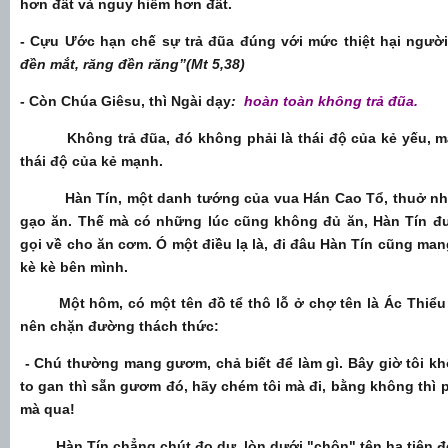
hơn đất và nguy hiểm hơn đất.
- Cựu Ước hạn chế sự trả đũa đúng với mức thiệt hại ngườ
đền mắt, răng đền răng”(Mt 5,38)
- Còn Chúa Giêsu, thì Ngài dạy
:
hoàn toàn không trả đũa.
Không trả đũa, đó không phải là thái độ của kẻ yếu, mà 
thái độ của kẻ mạnh.
Hàn Tín, một danh tướng của vua Hán Cao Tổ, thuở nhàn 
gạo ăn. Thế mà có những lúc cũng không đủ ăn, Hàn Tín đư
gọi về cho ăn cơm. Ó một điều lạ là, đi đâu Hàn Tín cũng m
kè kè bên mình.
Một hôm, có một tên đồ tể thô lỗ ở chợ tên là Ác Thiểu
nên chặn đường thách thức:
- Chú thường mang gươm, chả biết để làm gì. Bây giờ tôi kh
to gan thì sẵn gươm đó, hãy chém tôi mà đi, bằng không thì p
mà qua!
Hàn Tín chẳng chút đo dự, lòn dưới "chôn" tên hạ tiện đó 