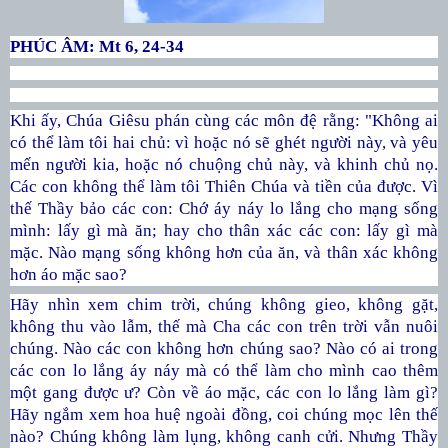
PHÚC ÂM: Mt 6, 24-34
Khi ấy, Chúa Giêsu phán cùng các môn đệ rằng: "Không ai
có thể làm tôi hai chủ: vì hoặc nó sẽ ghét người này, và yêu
mến người kia, hoặc nó chuộng chủ này, và khinh chủ nọ.
Các con không thể làm tôi Thiên Chúa và tiền của được. Vì
thế Thầy bảo các con: Chớ áy náy lo lắng cho mạng sống
mình: lấy gì mà ăn; hay cho thân xác các con: lấy gì mà
mặc. Nào mạng sống không hơn của ăn, và thân xác không
hơn áo mặc sao?
Hãy nhìn xem chim trời, chúng không gieo, không gặt,
không thu vào lẫm, thế mà Cha các con trên trời vẫn nuôi
chúng. Nào các con không hơn chúng sao? Nào có ai trong
các con lo lắng áy náy mà có thể làm cho mình cao thêm
một gang được ư? Còn về áo mặc, các con lo lắng làm gì?
Hãy ngắm xem hoa huệ ngoài đồng, coi chúng mọc lên thế
nào? Chúng không làm lụng, không canh cửi. Nhưng Thầy