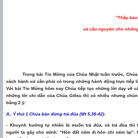
"Thầy bảo
và cầu nguyện cho những
Trong bài Tin Mừng của Chúa Nhật tuần trước, Chúa G
cách hành xử cần phải có trong những hành động trực tiếp l
Với bài Tin Mừng hôm nay Chúa tiếp tục những lời dạy về c
những lời chỉ dẫn của Chúa Giêsu thì có nhiều nhưng chúng
bằng 2 ý:
A.. Ý thứ 1 Chúa bảo đừng trả đũa (Mt 5,38-42)
:
- Khuynh hướng tự nhiên là muốn trả đũa, và trả đũa th
người ta gây cho mình: “Hòn
đất
ném đi hòn
chì
ném lại”.