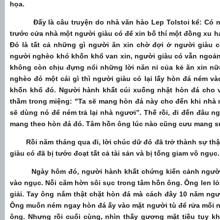
họa.
Đấy là câu truyện do nhà văn hào Lep Tolstoi kể: Có n
trước cửa nhà một người giàu có để xin bố thí một đồng xu 
Đó là tất cả những gì người ăn xin chờ đợi ở người giàu
người nghèo khó khốn khổ van xin, người giàu có vẫn ngoản
không còn chịu đựng nổi những lời năn nỉ của kẻ ăn xin nữa,
nghèo đó một cái gì thì người giàu có lại lấy hòn đá ném v
khốn khổ đó. Người hành khất cúi xuống nhặt hòn đá cho v
thầm trong miệng: "Ta sẽ mang hòn đá này cho đến khi nhà n
sẽ dùng nó để ném trả lại nhà ngươi”. Thế rồi, đi đến đâu 
mang theo hòn đá đó. Tâm hồn ông lúc nào cũng cưu mang s
Rồi năm tháng qua đi, lời chúc dữ đó đã trở thành sự thật.
giàu có đã bị tước đoạt tất cả tài sản và bị tống giam vô ngục.
Ngày hôm đó, người hành khất chứng kiến cảnh người g
vào ngục. Nỗi căm hờn sôi sục trong tâm hồn ông. Ông len lỏ
giải. Tay ông nắm thật chặt hòn đá mà cách đây 10 năm ngư
Ông muốn ném ngay hòn đá ấy vào mặt người tù để rửa mối 
ông. Nhưng rồi cuối cùng, nhìn thấy gương mặt tiều tụy k