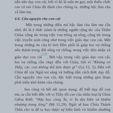
nắn sửa dạy con cái, bởi vì đó là một ơn gọi, một thiên chức
cao cả mà Chúa đã dành cho chúng ta, những bậc làm cha
và làm mẹ.
4.6. Cầu nguyện cho con cái
Một trong những điều mà bậc làm cha làm mẹ cần
nhớ, đó là ý thức mình là những người cộng tác của Thiên
Chúa: cộng tác trong việc vun trồng sự sống, cộng tác trong
việc truyền sinh cũng như trong việc giáo dục con cái. Một
trong những ơn của bí tích Hôn phối là giúp hai vợ chồng
nên thánh trong đời sống vợ chồng, trong việc đón nhận và
[10]
giáo dục con cái
. Bởi vậy, trong việc giáo dục con cái,
hai vợ chồng cần chạy đến với Chúa, bởi vì “
Không có
Thầy, các con không thể làm được gì”
(Ga 15, 5). Đến với
Chúa để xin Ngài soi sáng và hướng dẫn cách thức dạy dỗ.
Cầu nguyện cho con cái, đặc biệt trong những giai đoạn
phát triển khó khăn của chúng.
Sau cùng và hết sức quan trọng, để biết dạy dỗ con
em, ta cần biết đến với vị Thầy tối cao của nhân loại là Chúa
Giêsu Kitô:
“Hãy học cùng Ta, vì Ta dịu hiền và khiêm
nhượng trong lòng”
(Mt 11,29). Ngài sẽ ban Chúa Thánh
Thần cho ta để ta học được sự hiền lành và khiêm nhường