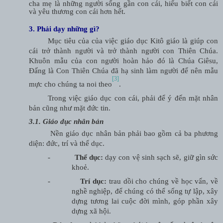
cha mẹ là những người sống gần con cái, hiểu biết con cái
và yêu thương con cái hơn hết.
3. Phải dạy những gì?
Mục tiêu của của việc giáo dục Kitô giáo là giúp con
cái trở thành người và trở thành người con Thiên Chúa.
Khuôn mẫu của con người hoàn hảo đó là Chúa Giêsu,
Đấng là Con Thiên Chúa đã hạ sinh làm người để nên mẫu
[3]
mực cho chúng ta noi theo
.
Trong việc giáo dục con cái, phải để ý đến mặt nhân
bản cũng như mặt đức tin.
3.1. Giáo dục nhân bản
Nền giáo dục nhân bản phải bao gồm cả ba phương
diện: đức, trí và thể dục.
-
Thể dục:
dạy con vệ sinh sạch sẽ, giữ gìn sức
khoẻ.
-
Trí dục:
trau dồi cho chúng về học vấn, về
nghề nghiệp, để chúng có thể sống tự lập, xây
dựng tương lai cuộc đời mình, góp phần xây
dựng xã hội.