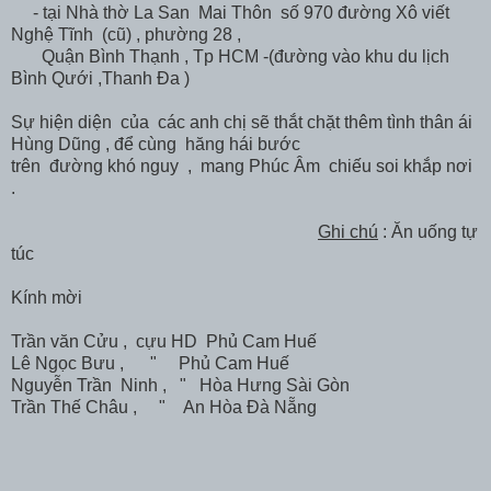
- tại Nhà thờ La San Mai Thôn số 970 đường Xô viết
Nghệ Tĩnh (cũ) , phường 28 ,
Quận Bình Thạnh , Tp HCM -(đường vào khu du lịch
Bình Qưới ,Thanh Đa )
Sự hiện diện của các anh chị sẽ thắt chặt thêm tình thân ái
Hùng Dũng , để cùng hăng hái bước
trên đường khó nguy , mang Phúc Âm chiếu soi khắp nơi
.
Ghi chú
: Ăn uống tự
túc
Kính mời
Trần văn Cửu , cựu HD Phủ Cam Huế
Lê Ngọc Bưu , " Phủ Cam Huế
Nguyễn Trần Ninh , " Hòa Hưng Sài Gòn
Trần Thế Châu , " An Hòa Đà Nẵng