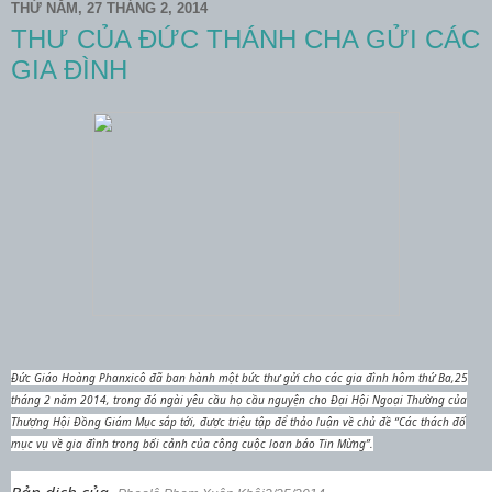
THỨ NĂM, 27 THÁNG 2, 2014
THƯ CỦA ĐỨC THÁNH CHA GỬI CÁC
GIA ĐÌNH
Đức Giáo Hoàng Phanxicô đã ban hành một bức thư gửi cho các gia đình hôm thứ Ba,25
tháng 2 năm 2014, trong đó ngài yêu cầu họ cầu nguyện cho Đại Hội Ngoại Thường của
Thượng Hội Đồng Giám Mục sắp tới, được triệu tập để thảo luận về chủ đề “Các thách đố
mục vụ về gia đình trong bối cảnh của công cuộc loan báo Tin Mừng”.
Bản dịch của