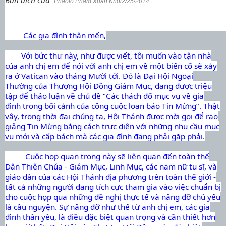
Phaolô Phạm Xuân Khôi2/25/2014
Các gia đình thân mến,
Với bức thư này, như được viết, tôi muốn vào tận nhà
của anh chị em để nói với anh chị em về một biến cố sẽ xảy
ra ở Vatican vào tháng Mười tới. Đó là Đại Hội Ngoại
Thường của Thượng Hội Đồng Giám Mục, đang được triệu
tập để thảo luận về chủ đề “Các thách đố mục vụ về gia
đình trong bối cảnh của công cuộc loan báo Tin Mừng”. Thật
vậy, trong thời đại chúng ta, Hội Thánh được mời gọi để rao
giảng Tin Mừng bằng cách trực diện với những nhu cầu mục
vụ mới và cấp bách mà các gia đình đang phải gặp phải.
Cuộc họp quan trọng này sẽ liên quan đến toàn thể
Dân Thiên Chúa - Giám Mục, Linh Mục, các nam nữ tu sĩ, và
giáo dân của các Hội Thánh địa phương trên toàn thế giới -
tất cả những người đang tích cực tham gia vào việc chuẩn bị
cho cuộc họp qua những đề nghị thực tế và nâng đỡ chủ yếu
là cầu nguyện. Sự nâng đỡ như thế từ anh chị em, các gia
đình thân yêu, là điều đặc biệt quan trọng và cần thiết hơn