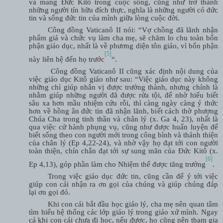
và mang Đức Kitô trong cuộc sống, cũng như trở thành
những người tín hữu đích thực, nghĩa là những người có đức
tin và sống đức tin của mình giữa lòng cuộc đời.
Công đồng Vaticanô II nói: “Vợ chồng đã lãnh nhận
phẩm giá và chức vụ làm cha mẹ, sẽ chăm lo chu toàn bổn
phận giáo dục, nhất là về phương diện tôn giáo, vì bổn phận
[5]
này liên hệ đến họ trước
“.
Công đồng Vaticanô II cũng xác định nội dung của
việc giáo dục Kitô giáo như sau: “Việc giáo dục này không
những chỉ giúp nhân vị được trưởng thành, nhưng chính là
nhằm giúp những người đã được rửa tội, để nhờ hiểu biết
sâu xa hơn mầu nhiệm cứu rỗi, thì càng ngày càng ý thức
hơn về hồng ân đức tin đã nhận lãnh, biết cách thờ phượng
Chúa Cha trong tinh thần và chân lý (x. Ga 4, 23), nhất là
qua việc cử hành phụng vụ, cũng như được huấn luyện để
biết sống theo con người mới trong công bình và thánh thiện
của chân lý (Ep 4,22-24), và nhờ vậy họ đạt tới con người
toàn thiện, chín chắn đạt tới sự sung mãn của Đức Kitô (x.
[6]
Ep 4,13), góp phần làm cho Nhiệm thể được tăng trưởng
.
Trong việc giáo dục đức tin, cũng cần để ý tới việc
giúp con cái nhận ra ơn gọi của chúng và giúp chúng đáp
lại ơn gọi đó.
Khi con cái bắt đầu học giáo lý, cha mẹ nên quan tâm
tìm hiểu hệ thống các lớp giáo lý trong giáo xứ mình. Ngay
cả khi con cái chưa đi học, nếu được, họ cũng nên tham gia