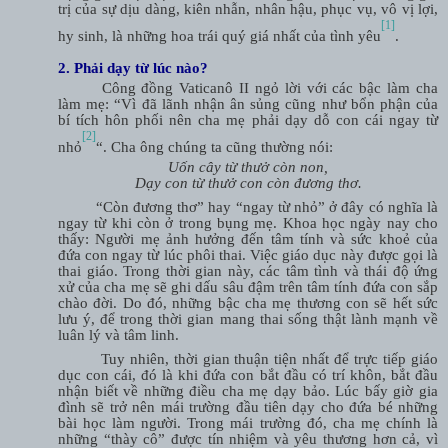
trị của sự dịu dàng, kiên nhẫn, nhân hậu, phục vụ, vô vị lợi,
[1]
hy sinh, là những hoa trái quý giá nhất của tình yêu
.
2. Phải dạy từ lúc nào?
Công đồng Vaticanô II ngỏ lời với các bậc làm cha
làm mẹ: “Vì đã lãnh nhận ân sủng cũng như bổn phận của
bí tích hôn phối nên cha mẹ phải dạy dỗ con cái ngay từ
[2]
nhỏ
“. Cha ông chúng ta cũng thường nói:
Uốn cây từ thưở còn non,
Dạy con từ thưở con còn đương thơ.
“Còn đương thơ” hay “ngay từ nhỏ” ở đây có nghĩa là
ngay từ khi còn ở trong bụng mẹ. Khoa học ngày nay cho
thấy: Người mẹ ảnh hưởng đến tâm tính và sức khoẻ của
đứa con ngay từ lúc phôi thai. Việc giáo dục này được gọi là
thai giáo. Trong thời gian này, các tâm tình và thái độ ứng
xử của cha mẹ sẽ ghi dấu sâu đậm trên tâm tính đứa con sắp
chào đời. Do đó, những bậc cha mẹ thương con sẽ hết sức
lưu ý, để trong thời gian mang thai sống thật lành mạnh về
luân lý và tâm linh.
Tuy nhiên, thời gian thuận tiện nhất để trực tiếp giáo
dục con cái, đó là khi đứa con bắt đầu có trí khôn, bắt đầu
nhận biết về những điều cha mẹ dạy bảo. Lúc bấy giờ gia
đình sẽ trở nên mái trường đầu tiên dạy cho đứa bé những
bài học làm người. Trong mái trường đó, cha mẹ chính là
những “thày cô” được tín nhiệm và yêu thương hơn cả, vì