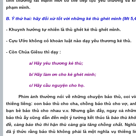
tình thương rất mạnh mới có thể tiếp tục yêu thương và k
phạm mình.
B. Ý thứ hai: hãy đối xử tốt với những kẻ thù ghét mình (Mt 5,
- Khuynh hướng tự nhiên là thù ghét kẻ thù ghét mình.
- Cựu Ước không có khoản luật nào dạy yêu thương kẻ thù.
- Còn Chúa Giêsu thì dạy :
a/ Hãy yêu thương kẻ thù;
b/ Hãy làm ơn cho kẻ ghét mình;
c/ Hãy cầu nguyện cho họ.
Phim ảnh thường nói về những chuyện báo thù, coi việ
thiêng liêng: con báo thù cho cha, chồng báo thù cho vợ, a
bạn bè báo thù cho nhau v.v. Nhưng gần đây, ngay cả nhữ
báo thù ấy cũng dẫn đến một ý tưởng kết thúc là
báo thù khô
đề, càng báo thù thì hận thù càng gia tăng chồng chất
.
Nghĩa
đã ý thức rằng báo thù không phải là một nghĩa vụ thiêng l