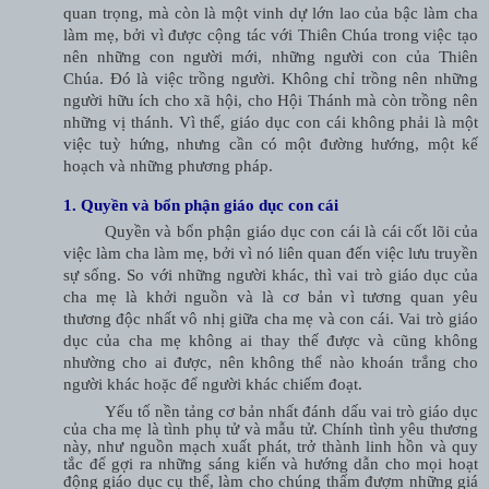
quan trọng, mà còn là một vinh dự lớn lao của bậc làm cha
làm mẹ, bởi vì được cộng tác với Thiên Chúa trong việc tạo
nên những con người mới, những người con của Thiên
Chúa. Đó là việc trồng người. Không chỉ trồng nên những
người hữu ích cho xã hội, cho Hội Thánh mà còn trồng nên
những vị thánh. Vì thế, giáo dục con cái không phải là một
việc tuỳ hứng, nhưng cần có một đường hướng, một kế
hoạch và những phương pháp.
1. Quyền và bổn phận giáo dục con cái
Quyền và bổn phận giáo dục con cái là cái cốt lõi của
việc làm cha làm mẹ, bởi vì nó liên quan đến việc lưu truyền
sự sống. So với những người khác, thì vai trò giáo dục của
cha mẹ là khởi nguồn và là cơ bản vì tương quan yêu
thương độc nhất vô nhị giữa cha mẹ và con cái. Vai trò giáo
dục của cha mẹ không ai thay thế được và cũng không
nhường cho ai được, nên không thể nào khoán trắng cho
người khác hoặc để người khác chiếm đoạt.
Yếu tố nền tảng cơ bản nhất đánh dấu vai trò giáo dục
của cha mẹ là tình phụ tử và mẫu tử. Chính tình yêu thương
này, như nguồn mạch xuất phát, trở thành linh hồn và quy
tắc để gợi ra những sáng kiến và hướng dẫn cho mọi hoạt
động giáo dục cụ thể, làm cho chúng thấm đượm những giá