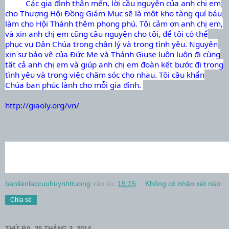
Các gia đình thân mến, lời cầu nguyện của anh chị em
cho Thượng Hội Đồng Giám Mục sẽ là một kho tàng quí báu
làm cho Hội Thánh thêm phong phú. Tôi cảm ơn anh chị em,
và xin anh chị em cũng cầu nguyện cho tôi, để tôi có thể
phục vụ Dân Chúa trong chân l‎ý và trong tình yêu. Nguyên
xin sự bảo vệ của Đức Mẹ và Thánh Giuse luôn luôn đi cùng
tất cả anh chị em và giúp anh chị em đoàn kết bước đi trong
tình yêu và trong việc chăm sóc cho nhau. Tôi cầu khẩn
Chúa ban phúc lành cho mỗi gia đình.
http://giaoly.org/vn/
banlienlaccuuhuynhtruong
vào lúc
15:15
Không có nhận xét nào:
Chia sẻ
THỨ BA, 25 THÁNG 2, 2014