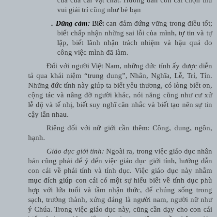
của của cải vật chất. Hướng dẫn con cái chọn thú
vui giải trí cũng như bè bạn
.
Dũng cảm:
Biế
t can đảm đứng vững trong điều tốt;
biết chấp nhận những sai lỗi của mình, tự tin và tự
lập, biết lãnh nhận trách nhiệm và hậu quả do
công việc mình đã làm.
Đối với người Việt Nam, những đức tính ấy được diễn
tả qua khái niệm “trung dung”, Nhân, Nghĩa, Lễ, Trí, Tín.
Những đức tính này giúp ta biết yêu thương, có lòng biết ơn,
cộng tác và nâng đỡ người khác, nói năng cũng như cư xử
lễ độ và tế nhị, biết suy nghĩ cân nhắc và biết tạo nên sự tin
cậy lẫn nhau.
Riêng đối với nữ giới cần thêm: Công, dung, ngôn,
hạnh.
Giáo dục giới tính:
Ngoài ra, trong việc giáo dục nhân
bản cũng phải để ý đến việc giáo dục giới tính, hướng dẫn
con cái về phái tính và tính dục. Việc giáo dục này nhằm
mục đích giúp con cái có một sự hiểu biết về tính dục phù
hợp với lứa tuổi và tầm nhận thức, để chúng sống trong
sạch, trưởng thành, xứng đáng là người nam, người nữ như
ý Chúa. Trong việc giáo dục này, cũng cần dạy cho con cái