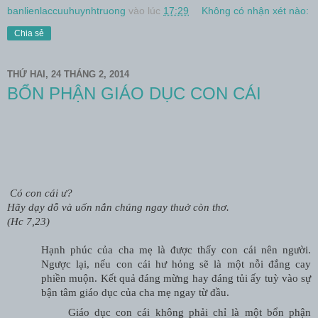
banlienlaccuuhuynhtruong
vào lúc
17:29
Không có nhận xét nào:
Chia sẻ
THỨ HAI, 24 THÁNG 2, 2014
BỔN PHẬN GIÁO DỤC CON CÁI
Có con cái ư?
Hãy dạy dỗ và uốn nắn chúng ngay thuở còn thơ.
(Hc 7,23)
Hạnh phúc của cha mẹ là được thấy con cái nên người.
Ngược lại, nếu con cái hư hỏng sẽ là một nỗi đắng cay
phiền muộn. Kết quả đáng mừng hay đáng tủi ấy tuỳ vào sự
bận tâm giáo dục của cha mẹ ngay từ đầu.
Giáo dục con cái không phải chỉ là một bổn phận