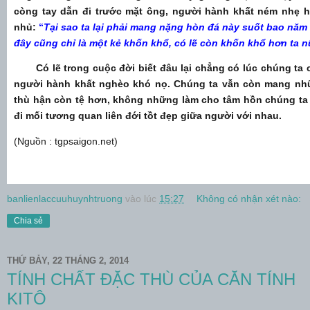
còng tay dẫn đi trước mặt ông, người hành khất ném nhẹ h
nhủ:
“
Tại sao ta lại phải mang nặng hòn đá này suốt bao năm
đây cũng chỉ là một kẻ khốn khổ, có lẽ còn khốn khổ hơn ta 
Có lẽ trong cuộc đời biết đâu lại chẳng có lúc chúng ta
người hành khất nghèo khó nọ. Chúng ta vẫn còn mang n
thù hận còn tệ hơn, không những làm cho tâm hồn chúng ta
đi mối tương quan liên đới tồt đẹp giữa người với nhau.
(Nguồn : tgpsaigon.net)
banlienlaccuuhuynhtruong
vào lúc
15:27
Không có nhận xét nào:
Chia sẻ
THỨ BẢY, 22 THÁNG 2, 2014
TÍNH CHẤT ĐẶC THÙ CỦA CĂN TÍNH
KITÔ