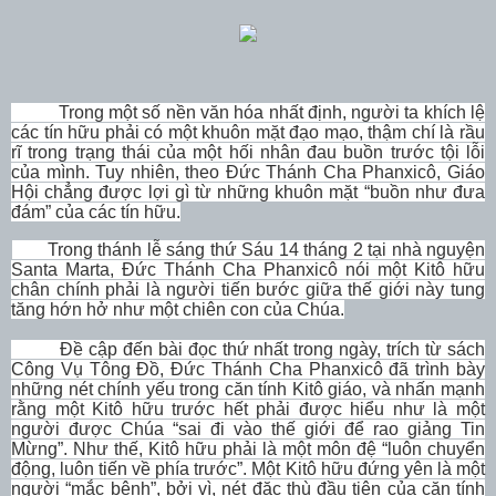
Trong một số nền văn hóa nhất định, người ta khích lệ
các tín hữu phải có một khuôn mặt đạo mạo, thậm chí là rầu
rĩ trong trạng thái của một hối nhân đau buồn trước tội lỗi
của mình. Tuy nhiên, theo Đức Thánh Cha Phanxicô, Giáo
Hội chẳng được lợi gì từ những khuôn mặt “buồn như đưa
đám” của các tín hữu.
Trong thánh lễ sáng thứ Sáu 14 tháng 2 tại nhà nguyện
Santa Marta, Đức Thánh Cha Phanxicô nói một Kitô hữu
chân chính phải là người tiến bước giữa thế giới này tung
tăng hớn hở như một chiên con của Chúa.
Đề cập đến bài đọc thứ nhất trong ngày, trích từ sách
Công Vụ Tông Đồ, Đức Thánh Cha Phanxicô đã trình bày
những nét chính yếu trong căn tính Kitô giáo, và nhấn mạnh
rằng một Kitô hữu trước hết phải được hiểu như là một
người được Chúa “sai đi vào thế giới để rao giảng Tin
Mừng”. Như thế, Kitô hữu phải là một môn đệ “luôn chuyển
động, luôn tiến về phía trước”. Một Kitô hữu đứng yên là một
người “mắc bệnh”, bởi vì, nét đặc thù đầu tiên của căn tính