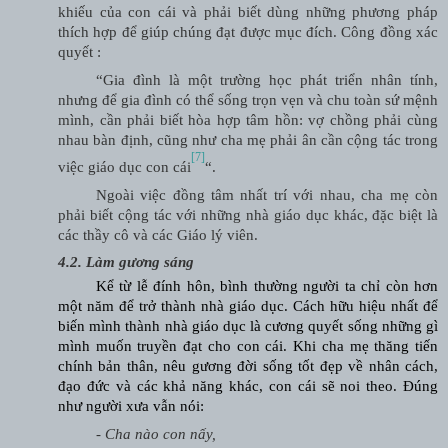
khiếu của con cái và phải biết dùng những phương pháp
thích hợp để giúp chúng đạt được mục đích. Công đồng xác
quyết :
“Gia đình là một trường học phát triển nhân tính,
nhưng để gia đình có thể sống trọn vẹn và chu toàn sứ mệnh
mình, cần phải biết hòa hợp tâm hồn: vợ chồng phải cùng
nhau bàn định, cũng như cha mẹ phải ân cần cộng tác trong
[7]
việc giáo dục con cái
“.
Ngoài việc đồng tâm nhất trí với nhau, cha mẹ còn
phải biết cộng tác với những nhà giáo dục khác, đặc biệt là
các thầy cô và các Giáo lý viên.
4.2. Làm gương sáng
Kể từ lễ đính hôn, bình thường người ta chỉ còn hơn
một năm để trở thành nhà giáo dục. Cách hữu hiệu nhất để
biến mình thành nhà giáo dục là cương quyết sống những gì
mình muốn truyền đạt cho con cái. Khi cha mẹ thăng tiến
chính bản thân, nêu gương đời sống tốt đẹp về nhân cách,
đạo đức và các khả năng khác, con cái sẽ noi theo. Đúng
như người xưa vẫn nói:
- Cha nào con nấy,