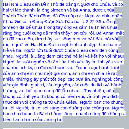
Hài Nhi Giêsu đến Đền Thờ để dâng Người cho Chúa, và có
hai vị lão thành, là ông Simeon và bà Anna, được Chúa
Thánh Thần đánh động, đã đến gặp các Ngài và nhìn nhận
Chúa Giêsu là Đấng Được Xức Dầu (x. Lc 2:22-38 ). Ông
Simeon đã bế Chúa trong tay ông và cảm tạ Thiên Chúa
rằng ông cuối cùng đã “nhìn thấy” ơn cứu rỗi. Bà Anna, mặc
dù đã cao niên, tìm thấy sức sống mới và bắt đầu nói với
mọi người về Hài Nhi. Đó là một hình ảnh đẹp: hai cha mẹ
trẻ và hai người lớn tuổi được Chúa Giêsu đem đến cùng
nhau. Người là Đấng đem các thế hệ lại và kết họ với nhau!
Người là suối nguồn vô tận của tình yêu ấy là tình yêu vượt
qua mọi ích kỷ, cô đơn và buồn rầu. Trong cuộc hành trình
của anh chị em như một gia đình, anh chị em chia sẻ rất
nhiều những giây phút tốt đẹp: các bữa ăn, nghỉ ngơi, công
việc gia đình, giải trí, cầu nguyện, các cuộc du lịch và hành
hương, và thời gian nâng đỡ lẫn nhau... Tuy nhiên, nếu
không có tình yêu thì không có niềm vui, và tình yêu đích
thực đến với chúng ta từ Chúa Giêsu. Người ban cho chúng
ta Lời Người, là Lời soi sáng con đường của chúng ta; Người
ban cho chúng ta Bánh hằng sống là bánh nâng đỡ chúng ta
trên hành trình của chúng ta.