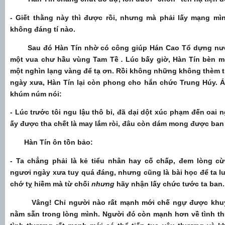
-
Giết thằng này thì được rồi, nhưng mà phải lấy mạng mì
không đáng tí nào.
Sau đó Hàn Tín nhờ có công giúp Hán Cao Tổ dựng nư
một vua chư hầu vùng Tam Tề
.
Lúc bấy giờ, Hàn Tín bèn mờ
một nghìn lạng vàng để tạ ơn. Rồi không những không thèm tr
ngày xưa, Hàn Tín lại còn phong cho hắn chức Trung Húy. Ác
khúm núm nói:
- Lúc trước tôi ngu lậu thô bỉ, đã dại dột xúc phạm đến oai 
ấy được tha chết là may lắm ròi, đâu còn dám mong được ba
Hàn Tín ôn tồn bảo:
- Ta chẳng phải là kẻ tiểu nhân hay cố chấp, đem lòng c
ngươi ngày xưa tuy quá đáng, nhưng cũng là bài học để ta l
chớ tỵ hiềm mà từ chối
nhưng
hãy nhận lấy chức tước ta ban
Vâng! Chỉ người nào rất mạnh mới chế ngự được khuy
nằm sẵn trong lòng mình. Người đó còn mạnh hơn về tình thư