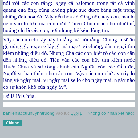
nói với các con rằng: Ngay cả Salomon trong tất cả vinh
quang của ông, cũng không phục sức được bằng một trong
những đoá hoa đó. Vậy nếu hoa cỏ đồng nội, nay còn, mai bị
ném vào lò lửa, mà còn được Thiên Chúa mặc cho như thế,
huống chi là các con, hỡi những kẻ kém lòng tin.
Vậy các con chớ áy náy lo lắng mà nói rằng: Chúng ta sẽ ăn
gì, uống gì, hoặc sẽ lấy gì mà mặc? Vì chưng, dân ngoại tìm
kiếm những điều đó. Nhưng Cha các con biết rõ các con cần
đến những điều đó. Tiên vàn các con hãy tìm kiếm nước
Thiên Chúa và sự công chính của Người, còn các điều đó,
Người sẽ ban thêm cho các con. Vậy các con chớ áy náy lo
lắng về ngày mai. Vì ngày mai sẽ lo cho ngày mai. Ngày nào
có sự khốn khổ của ngày ấy".
Đó là lời Chúa.
banlienlaccuuhuynhtruong
vào lúc
15:41
Không có nhận xét nào:
Chia sẻ