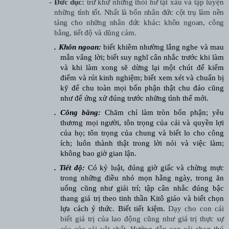
-
Đức dục:
trừ khử những thói hư tật xấu và tập luyện
những
tính tốt. Nhất là bốn nhân đức cột trụ làm nền
tảng cho những nhân đức khác: khôn ngoan, công
bằng, tiết độ và dũng cảm.
.
Khôn ngoan:
biết khiêm nhường lắng nghe và mau
mắn vâng lời; biết suy nghĩ cân nhắc trước khi làm
và khi làm xong sẽ dừng lại một chút để kiểm
điểm và rút kinh nghiệm; biết xem xét và chuẩn bị
kỹ để chu toàn mọi bổn phận thật chu đáo cũng
như để ứng xử đúng trước những tình thế mới.
. Công bằng:
Chăm chỉ làm tròn bổn phận; yêu
thương mọi người, tôn trọng của cải và quyền lợi
của họ; tôn trọng của chung và biết lo cho công
ích; luôn thành thật trong lời nói và việc làm;
không bao giờ gian lận.
.
Tiết độ:
Có kỷ luật, đúng giờ giấc và chừng mực
trong những điều nhỏ mọn hằng ngày, trong ăn
uống cũng như giải trí; tập cân nhắc đúng bậc
thang giá trị theo tinh thần Kitô giáo và biết chọn
lựa cách ý thức. Biết tiết kiệm.
Dạy cho con cái
biết giá trị của lao động cũng như giá trị thực sự