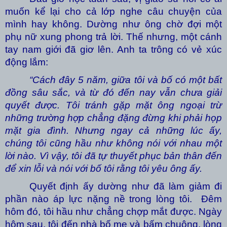
muốn kể lại cho cả lớp nghe câu chuyện của
mình hay không. Dường như ông chờ đợi một
phụ nữ xung phong trả lời. Thế nhưng, một cánh
tay nam giới đã giơ lên. Anh ta trông có vẻ xúc
động lắm:
“Cách đây 5 năm, giữa tôi và bố có một bất
đồng sâu sắc, và từ đó đến nay vẫn chưa giải
quyết được. Tôi tránh gặp mặt ông ngoại trừ
những trường hợp chẳng đặng đừng khi phải họp
mặt gia đình. Nhưng ngay cả những lúc ấy,
chúng tôi cũng hầu như không nói với nhau một
lời nào. Vì vậy, tôi đã tự thuyết phục bản thân đến
để xin lỗi và nói với bố tôi rằng tôi yêu ông ấy.
Quyết định ấy dường như đã làm giảm đi
phần nào áp lực nặng nề trong lòng tôi. Đêm
hôm đó, tôi hầu như chẳng chợp mắt được. Ngày
hôm sau, tôi đến nhà bố mẹ và bấm chuông, lòng