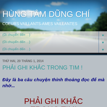
HÙNG TÂM DŨNG CHÍ
COEURS VAILLANTS-AMES VAILLANTES
▼
▼
▼
THỨ HAI, 20 THÁNG 1, 2014
PHẢI GHI KHẮC TRONG TIM !
Đây là ba câu chuyện thỉnh thoảng đọc để mà
nhớ...
PHẢI GHI KHẮC