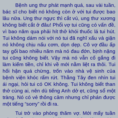
Bệnh ung thư phát mạnh quá, sau vài tuần,
bác sĩ cho biết nó không còn ở với tui được bao
lâu nữa. Ung thư ngực thì cắt vú, ung thư xương
không biết cắt ở đâu! Phổi vợ tui cũng có vấn đề,
vì bao năm qua phải hít thở khói thuốc lá tui hút.
Tui không dám nói với nó tui đã nghĩ xấu và giận
nó không chịu nấu cơm, dọn dẹp. Cô vợ đầu ấp
tay gối bao nhiều năm mà nó đau đớn, bịnh nặng
tui cũng không biết. Vậy mà nó vẫn cố gắng đi
làm kiếm tiền, chỉ khi về mới nằm liệt ra thôi. Tui
hối hận quá chừng, trốn vào nhà vệ sinh của
bệnh viện khóc rấm rứt. Thằng Tây đen nhìn tui
ái ngại, hỏi tui có OK không. Tui không biết than
thở cùng ai, nên dù tiếng Anh dở ẹt, cũng sổ một
tràng. Nó có vẻ thông cảm nhưng chỉ phán được
một tiếng “sorry” rồi đi ra.
Tui trở vào phòng thăm vợ. Mới mấy tuần