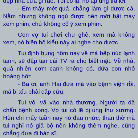
dẹp nhà cửa gì ráo. Tôi có la, nó ấp úng trả lời:
- Em thấy mệt quá, chẳng làm gì được cả.
Nằm nhưng không ngủ được nên mới bật máy
xem phim, chứ không cố ý xem phim.
Con vợ tui chơi chữ ghê, xem mà không
xem, nó biện hộ kiểu này ai nghe cho được.
Tui định bụng hôm nay về mà bếp núc lạnh
tanh, sẽ đập tan cái TV ra cho biết mặt. Về nhà,
quả nhiên cơm canh không có, đứa con nhỏ
hoảng hốt:
- Ba ơi, anh Hai đưa má vào bệnh viện rồi,
má bị xỉu phải cấp cứu.
Tui vội vã vào nhà thương. Người ta đã
chẩn bệnh xong. Vợ tui có lẽ bị ung thư xương.
Hèn chi mấy tuần nay nó đau nhức, than thở mà
tui nghĩ nó giả bộ nên không thèm nghe, cũng
chẳng đưa đi bác sĩ.