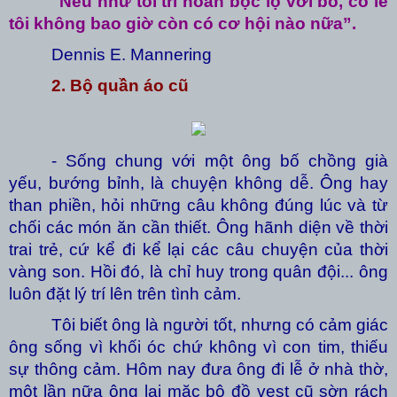
"Nếu như tôi trì hoãn bộc lộ với bố, có lẽ
tôi không bao giờ còn có cơ hội nào nữa”.
Dennis E. Mannering
2. Bộ quần áo cũ
- Sống chung với một ông bố chồng già
yếu, bướng bỉnh, là chuyện không dễ. Ông hay
than phiền, hỏi những câu không đúng lúc và từ
chối các món ăn cần thiết. Ông hãnh diện về thời
trai trẻ, cứ kể đi kể lại các câu chuyện của thời
vàng son. Hồi đó, là chỉ huy trong quân đội... ông
luôn đặt lý trí lên trên tình cảm.
Tôi biết ông là người tốt, nhưng có cảm giác
ông sống vì khối óc chứ không vì con tim, thiếu
sự thông cảm. Hôm nay đưa ông đi lễ ở nhà thờ,
một lần nữa ông lại mặc bộ đồ vest cũ sờn rách