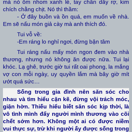
mà nó ốm nhom xanh lè, tay chân dây rợ, kim
chích chằng chịt. Nó thì thầm:
- Ở đây buồn và ồn quá, em muốn về nhà.
Em sẽ nấu món giả cày mà anh thích đó.
Tui vỗ về:
-Em ráng lo nghỉ ngơi, đừng bận tâm
Tui ráng nấu mấy món ngon đem vào nhà
thương, nhưng nó không ăn được nữa. Tui lại
khóc. Lạ ghê, trước giờ tui rất oai phong, la mắng
vợ con mỗi ngày, uy quyền lắm mà bây giờ mít
ướt quá sức…
Sống trong gia đình nên săn sóc cho
nhau và tìm hiểu cặn kẽ, đừng vội trách móc,
giận hờn. Thiếu hiểu biết săn sóc kịp thời, là
vô tình mình đẩy người mình thương vào cõi
chết sớm hơn. Không một ai có được niềm
vui thực sự, trừ khi người ấy được sống trong