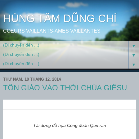
HÙNG TÂM DŨNG CHÍ
COEURS VAILLANTS-AMES VAILLANTES
▼
▼
▼
THỨ NĂM, 18 THÁNG 12, 2014
TÔN GIÁO VÀO THỜI CHÚA GIÊSU
Tái dựng
đồ họa
Cộng đoàn Qumran