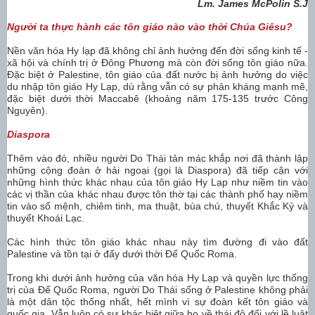
Lm. James McPolin S.J
Người ta thực hành các tôn giáo nào vào thời Chúa Giêsu?
Nền văn hóa Hy lạp đã không chỉ ảnh hưởng đến đời sống kinh tế -
xã hội và chính trị ở Đông Phương mà còn đời sống tôn giáo nữa.
Đặc biệt ở Palestine, tôn giáo của đất nước bị ảnh hưởng do việc
du nhập tôn giáo Hy Lạp, dù rằng vẫn có sự phản kháng mạnh mẽ,
đặc biệt dưới thời Maccabê (khoảng năm 175-135 trước Công
Nguyên).
Diaspora
Thêm vào đó, nhiều người Do Thái tản mác khắp nơi đã thành lập
những cộng đoàn ở hải ngoại (gọi là Diaspora) đã tiếp cận với
những hình thức khác nhau của tôn giáo Hy Lạp như niềm tin vào
các vị thần của khác nhau được tôn thờ tại các thành phố hay niềm
tin vào số mệnh, chiêm tinh, ma thuật, bùa chú, thuyết Khắc Kỷ và
thuyết Khoái Lạc.
Các hình thức tôn giáo khác nhau này tìm đường đi vào đất
Palestine và tồn tại ở đấy dưới thời Đế Quốc Roma.
Trong khi dưới ảnh hưởng của văn hóa Hy Lạp và quyền lực thống
trị của Đế Quốc Roma, người Do Thái sống ở Palestine không phải
là một dân tộc thống nhất, hết mình vì sự đoàn kết tôn giáo và
quốc gia. Vẫn luôn có sự khác biệt giữa họ về thái độ đối với lề luật