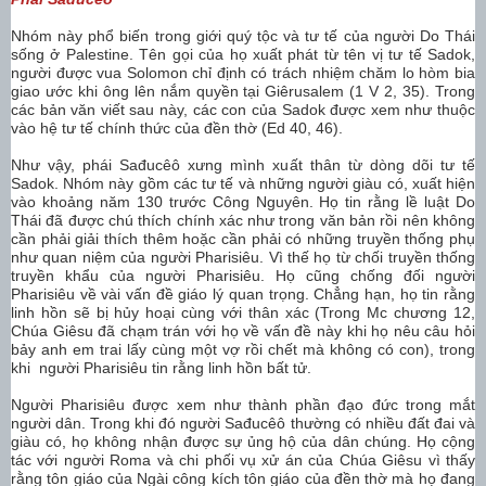
Nhóm này phổ biến trong giới quý tộc và tư tế của người Do Thái
sống ở Palestine. Tên gọi của họ xuất phát từ tên vị tư tế Sadok,
người được vua Solomon chỉ định có trách nhiệm chăm lo hòm bia
giao ước khi ông lên nắm quyền tại Giêrusalem (1 V 2, 35). Trong
các bản văn viết sau này, các con của Sadok được xem như thuộc
vào hệ tư tế chính thức của đền thờ (Ed 40, 46).
Như vậy, phái Sađucêô xưng mình xuất thân từ dòng dõi tư tế
Sadok. Nhóm này gồm các tư tế và những người giàu có, xuất hiện
vào khoảng năm 130 trước Công Nguyên. Họ tin rằng lề luật Do
Thái đã được chú thích chính xác như trong văn bản rồi nên không
cần phải giải thích thêm hoặc cần phải có những truyền thống phụ
như quan niệm của người Pharisiêu. Vì thế họ từ chối truyền thống
truyền khẩu của người Pharisiêu. Họ cũng chống đối người
Pharisiêu về vài vấn đề giáo lý quan trọng. Chẳng hạn, họ tin rằng
linh hồn sẽ bị hủy hoại cùng với thân xác (Trong Mc chương 12,
Chúa Giêsu đã chạm trán với họ về vấn đề này khi họ nêu câu hỏi
bảy anh em trai lấy cùng một vợ rồi chết mà không có con), trong
khi người Pharisiêu tin rằng linh hồn bất tử.
Người Pharisiêu được xem như thành phần đạo đức trong mắt
người dân. Trong khi đó người Sađucêô thường có nhiều đất đai và
giàu có, họ không nhận được sự ủng hộ của dân chúng. Họ cộng
tác với người Roma và chi phối vụ xử án của Chúa Giêsu vì thấy
rằng tôn giáo của Ngài công kích tôn giáo của đền thờ mà họ đang