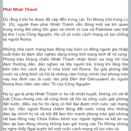
Phái Nhiệt Thành
Dù rằng ít khi họ được đề cập đến trong các Tin Mừng (chỉ trong Lc
6, 15), người theo phái Nhiệt Thành vẫn đóng một vai trò quan
trọng trong đời sống tôn giáo và chính trị của xứ Palestine vào thế
kỷ thứ I của Công Nguyên. Họ cổ vũ cuộc cách mạng vũ lực chống
lại người Roma.
Những nhà cách mạng bạo động này luôn có đông người gia nhập
xuất thân từ đám dân nghèo đang trong tình trạng kinh tế vô vọng.
Phong trào kháng chiến Nhiệt Thành nhận được sự ủng hộ của
đám thường dân, dân nghèo và lớp người trẻ, trong khi tầng lớp
bên trên tìm cách duy trì hòa bình với Roma. Sự giải phóng đất
nước và công bình xã hội là những cảm hứng chính cho phong trào
này mà đỉnh cao là cuộc tàn phá Đền thờ Giêrusalem do người
Roma thực hiện vào năm 70 của Công Nguyên.
Họ tự gọi là phái Nhiệt Thành vì họ rất nhiệt huyết, không chỉ với lề
luật Chúa nhưng còn về công bình xã hội và công cuộc giải phóng
đất nước, điều mà họ tin rằng có thể đạt được nhờ cuộc các mạng
vũ lực. Việc người Roma chiếm đóng đất nước cũng như những
đàn áp chính trị và xã hội đã làm lớn mạnh phong trào giải phóng
rất bạo động này. Chúa Giêsu bênh vực người nghèo và kết án sự
đàn áp bạo động nhưng không bao giờ trong các Tin Mừng chúng
ta nghe thấy Ngài tuyên bố một cuộc cách mạng vũ lực nào cả.