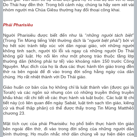
Do Thái hay đền thờ. Trong bối cảnh này, chúng ta hãy xem xét vài
nhóm người mà Chúa Giêsu thường hay đối thoại công khai.
Phái
Pharis
iêu
Người Pharisiêu được biết đến như là “
những người tách biệt
”
(Trong Tin Mừng tiếng Việt thường dịch là “
người biệt phái
”) bởi vì
họ hết sức tránh tiếp xúc với dân ngoại giáo, với những người
không tinh sạch, người tội lỗi và ngay cả những người Do Thái
không giữ luật. Họ nổi lên như một phong trào thuộc tầng lớp
thường dân (không phải tư tế) vào khoảng năm 150 trước Công
Nguyên. Mục đích của họ là đưa các thực hành tôn giáo trong đền
thờ ra bên ngoài để đi vào trong đời sống hằng ngày của dân
chúng. Họ rất nhiệt thành với Do Thái giáo.
Giáo huấn cơ bản của họ không chỉ là luật thành văn (được gọi là
Torah) và các ngôn sứ nhưng còn có những truyền thống truyền
khẩu khác rất chi tiết về các thực hành và luật buộc. Các luật lệ chi
tiết này (có liên quan đến ngày Sabát, luật tinh sạch tôn giáo, kiêng
cử và thuế thập phân) có thể được thấy trong Tin Mừng Matthêô
chương 23.
Mặt tích cực của phái Pharisiêu: họ phổ biến thực hành tôn giáo
bên ngoài đền thờ, đi vào trong đời sống của những người dân
bình thường; Họ muốn nhắc nhở dân chúng về sự hiện diện của