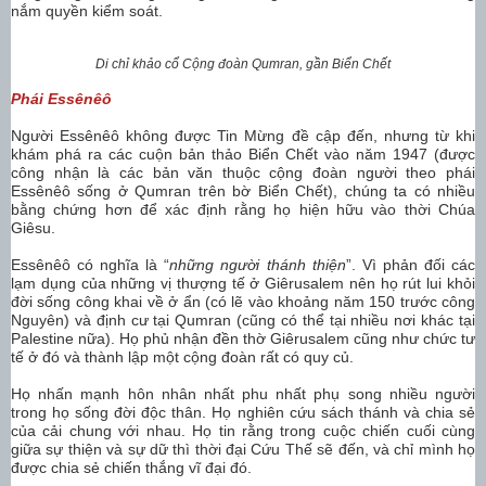
nắm quyền kiểm soát.
Di chỉ khảo cổ Cộng đoàn Qumran, gần Biển Chết
Phái
Ess
ê
n
êô
Người Essênêô không được Tin Mừng đề cập đến, nhưng từ khi
khám phá ra các cuộn bản thảo Biển Chết vào năm 1947 (được
công nhận là các bản văn thuộc cộng đoàn người theo phái
Essênêô sống ở Qumran trên bờ Biển Chết), chúng ta có nhiều
bằng chứng hơn để xác định rằng họ hiện hữu vào thời Chúa
Giêsu.
Essênêô có nghĩa là “
những người thánh thiện
”. Vì phản đối các
lạm dụng của những vị thượng tế ở Giêrusalem nên họ rút lui khỏi
đời sống công khai về ở ẩn (có lẽ vào khoảng năm 150 trước công
Nguyên) và định cư tại Qumran (cũng có thể tại nhiều nơi khác tại
Palestine nữa). Họ phủ nhận đền thờ Giêrusalem cũng như chức tư
tế ở đó và thành lập một cộng đoàn rất có quy củ.
Họ nhấn mạnh hôn nhân nhất phu nhất phụ song nhiều người
trong họ sống đời độc thân. Họ nghiên cứu sách thánh và chia sẻ
của cải chung với nhau. Họ tin rằng trong cuộc chiến cuối cùng
giữa sự thiện và sự dữ thì thời đại Cứu Thế sẽ đến, và chỉ mình họ
được chia sẻ chiến thắng vĩ đại đó.