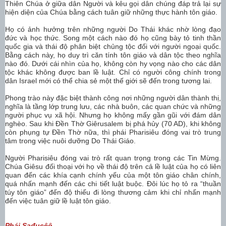
Thiên Chúa ở giữa dân Người và kêu gọi dân chúng đáp trả lại sự
hiện diện của Chúa bằng cách tuân giữ những thực hành tôn giáo.
Họ có ảnh hưởng trên những người Do Thái khác nhờ lòng đạo
đức và học thức. Song một cách nào đó họ cũng bày tỏ tinh thần
quốc gia và thái độ phân biệt chủng tộc đối với người ngoại quốc.
Bằng cách này, họ duy trì căn tính tôn giáo và dân tộc theo nghĩa
nào đó. Dưới cái nhìn của họ, không còn hy vọng nào cho các dân
tộc khác không được ban lề luật. Chỉ có người công chính trong
dân Israel mới có thể chia sẻ một thế giới sẽ đến trong tương lai.
Phong trào này đặc biệt thành công nơi những người dân thành thị,
nghĩa là tầng lớp trung lưu, các nhà buôn, các quan chức và những
người phục vụ xã hội. Nhưng họ không mấy gần gũi với đám dân
nghèo. Sau khi Đền Thờ Giêrusalem bị phá hủy (70 AD), khi không
còn phụng tự Đền Thờ nữa, thì phái Pharisiêu đóng vai trò trung
tâm trong việc nuôi dưỡng Do Thái Giáo.
Người Pharisiêu đóng vai trò rất quan trọng trong các Tin Mừng.
Chúa Giêsu đối thoại với họ về thái độ trên cả lề luật của họ có liên
quan đến các khía cạnh chính yếu của một tôn giáo chân chính,
quá nhấn mạnh đến các chi tiết luật buộc. Đôi lúc họ tỏ ra “thuần
túy tôn giáo” đến độ thiếu đi lòng thương cảm khi chỉ nhấn mạnh
đến việc tuân giữ lề luật tôn giáo.
Phái Sađucêô